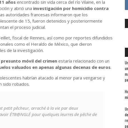
11 años
encontrado sin vida cerca del río Vilaine, en la
oción y abrió una
investigación por homicidio contra
Las autoridades francesas informaron que los
lescente de 15, fueron detenidos y posteriormente
tan el proceso judicial.
eillet, fiscal de Rennes, así como por reportes difundidos
onales como el Heraldo de México, que dieron
es de la investigación.
l
presunto móvil del crimen
estaría relacionado con un
Un
uelos valuados en apenas algunas decenas de euros
.
un
ma
olescentes habrían atacado al menor para vengarse y
pa
n sido robados.
Ho
mi
 petit pêcheur, arraché à la vie par deux
Un
t’avoir ÉTR@NGLÉ pour quelques leurres de pêche de
de
re
pa