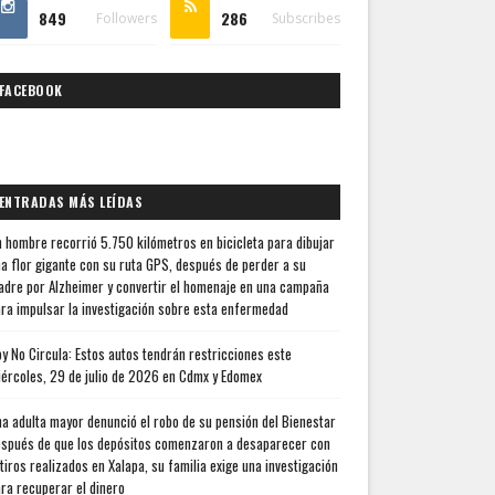
849
286
Followers
Subscribes
FACEBOOK
ENTRADAS MÁS LEÍDAS
 hombre recorrió 5.750 kilómetros en bicicleta para dibujar
a flor gigante con su ruta GPS, después de perder a su
dre por Alzheimer y convertir el homenaje en una campaña
ra impulsar la investigación sobre esta enfermedad
y No Circula: Estos autos tendrán restricciones este
ércoles, 29 de julio de 2026 en Cdmx y Edomex
a adulta mayor denunció el robo de su pensión del Bienestar
spués de que los depósitos comenzaron a desaparecer con
tiros realizados en Xalapa, su familia exige una investigación
ra recuperar el dinero