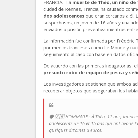
FRANCIA.- La
muerte de Théo, un niño de 
ciudad de Rennes, Francia, ha causado conm
dos adolescentes
que eran cercanos a él. 
sospechosos, un joven de 16 años y una ado
enviados a prisión preventiva mientras enfren
La información fue confirmada por Frédéric T
por medios franceses como Le Monde y naci
seguimiento al caso con base en datos oficial
De acuerdo con las primeras indagatorias, e
presunto robo de equipo de pesca y señ
Los investigadores sostienen que ambos ad
recuperar objetos que aseguraban les había
⚫️ 🇫🇷 HOMMAGE : À Théo, 11 ans, innocent
adolescents de 16 et 15 ans qui ont avoué 
quelques dizaines d’euros.