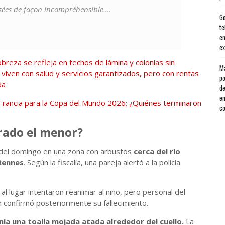
risées de façon incompréhensible.…
Go
te
en
ex
breza se refleja en techos de lámina y colonias sin
Má
 viven con salud y servicios garantizados, pero con rentas
po
da
de
en
 Francia para la Copa del Mundo 2026; ¿Quiénes terminaron
co
rado el menor?
 del domingo en una zona con arbustos
cerca del río
 Rennes
. Según la fiscalía, una pareja alertó a la policía
l lugar intentaron reanimar al niño, pero personal del
 confirmó posteriormente su fallecimiento.
nía una toalla mojada atada alrededor del cuello.
La