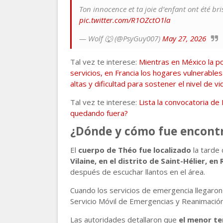
Ton innocence et ta joie d’enfant ont été b
pic.twitter.com/R1OZctO1la
— Wolf 🐺 (@PsyGuy007)
May 27, 2026
Tal vez te interese:
Mientras en México la po
servicios, en Francia los hogares vulnerables
altas y dificultad para sostener el nivel de vi
Tal vez te interese:
Lista la convocatoria de
quedando fuera?
¿Dónde y cómo fue encont
El
cuerpo de Théo fue localizado
la tarde
Vilaine, en el distrito de Saint-Hélier, en
después de escuchar llantos en el área.
Cuando los servicios de emergencia llegaron a
Servicio Móvil de Emergencias y Reanimación
Las autoridades detallaron que
el menor te