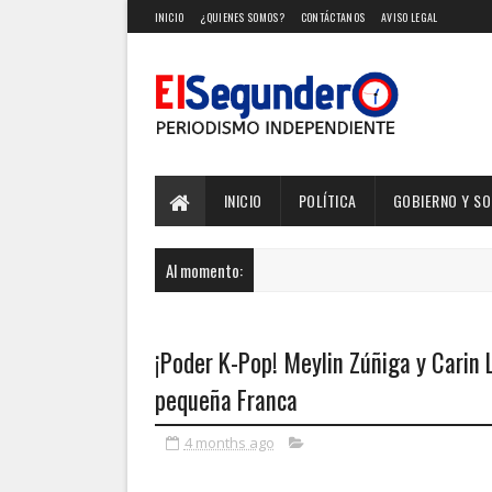
INICIO
¿QUIENES SOMOS?
CONTÁCTANOS
AVISO LEGAL
INICIO
POLÍTICA
GOBIERNO Y S
Al momento:
¡Poder K-Pop! Meylin Zúñiga y Carin L
pequeña Franca
4 months ago