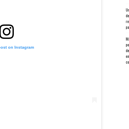
Un
de
re
pa
Má
po
post on Instagram
de
en
co