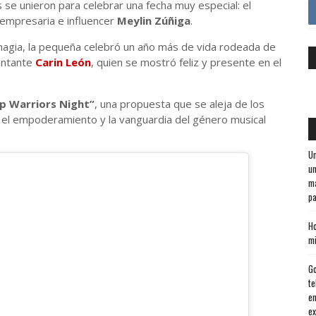
as se unieron para celebrar una fecha muy especial: el
la empresaria e influencer
Meylin Zúñiga
.
magia, la pequeña celebró un año más de vida rodeada de
cantante
Carin León
, quien se mostró feliz y presente en el
p Warriors Night”
, una propuesta que se aleja de los
 el empoderamiento y la vanguardia del género musical
Un
un
ma
pa
Ho
mi
Go
te
en
ex