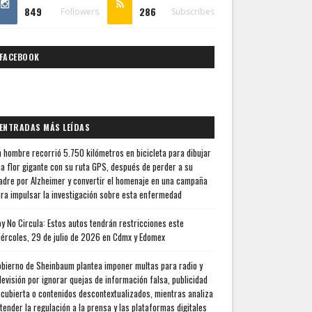
849
286
Followers
Subscribes
FACEBOOK
ENTRADAS MÁS LEÍDAS
 hombre recorrió 5.750 kilómetros en bicicleta para dibujar
a flor gigante con su ruta GPS, después de perder a su
dre por Alzheimer y convertir el homenaje en una campaña
ra impulsar la investigación sobre esta enfermedad
y No Circula: Estos autos tendrán restricciones este
ércoles, 29 de julio de 2026 en Cdmx y Edomex
bierno de Sheinbaum plantea imponer multas para radio y
levisión por ignorar quejas de información falsa, publicidad
cubierta o contenidos descontextualizados, mientras analiza
tender la regulación a la prensa y las plataformas digitales