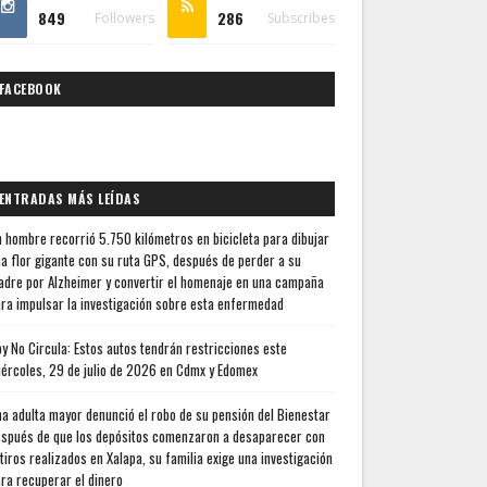
849
286
Followers
Subscribes
FACEBOOK
ENTRADAS MÁS LEÍDAS
 hombre recorrió 5.750 kilómetros en bicicleta para dibujar
a flor gigante con su ruta GPS, después de perder a su
dre por Alzheimer y convertir el homenaje en una campaña
ra impulsar la investigación sobre esta enfermedad
y No Circula: Estos autos tendrán restricciones este
ércoles, 29 de julio de 2026 en Cdmx y Edomex
a adulta mayor denunció el robo de su pensión del Bienestar
spués de que los depósitos comenzaron a desaparecer con
tiros realizados en Xalapa, su familia exige una investigación
ra recuperar el dinero