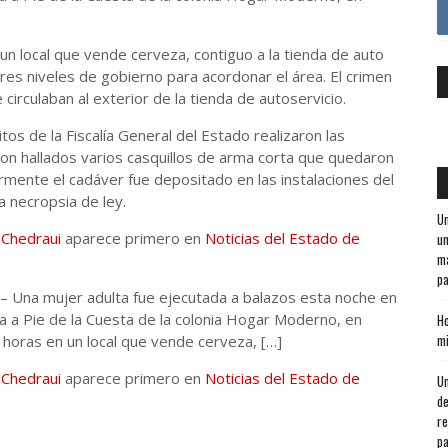
 un local que vende cerveza, contiguo a la tienda de auto
tres niveles de gobierno para acordonar el área. El crimen
irculaban al exterior de la tienda de autoservicio.
itos de la Fiscalía General del Estado realizaron las
eron hallados varios casquillos de arma corta que quedaron
ormente el cadáver fue depositado en las instalaciones del
a necropsia de ley.
Un
 Chedraui
aparece primero en
Noticias del Estado de
un
ma
pa
 – Una mujer adulta fue ejecutada a balazos esta noche en
da a Pie de la Cuesta de la colonia Hogar Moderno, en
Ho
mi
0 horas en un local que vende cerveza, […]
 Chedraui
aparece primero en
Noticias del Estado de
Un
de
re
pa