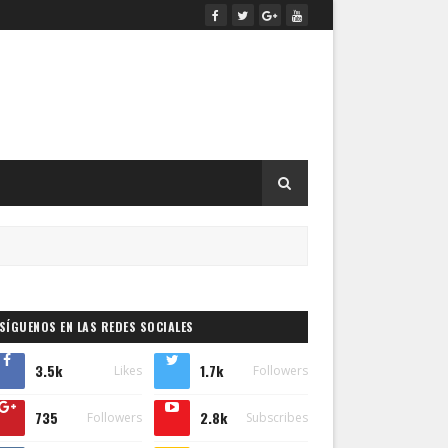
SÍGUENOS EN LAS REDES SOCIALES
3.5k
1.7k
Likes
Followers
735
2.8k
Followers
Subscribes