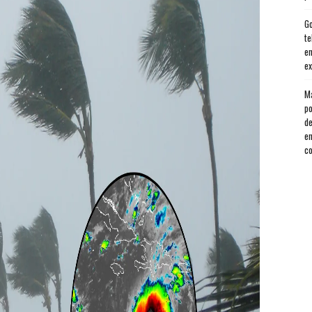
Go
te
en
ex
Má
po
de
en
co