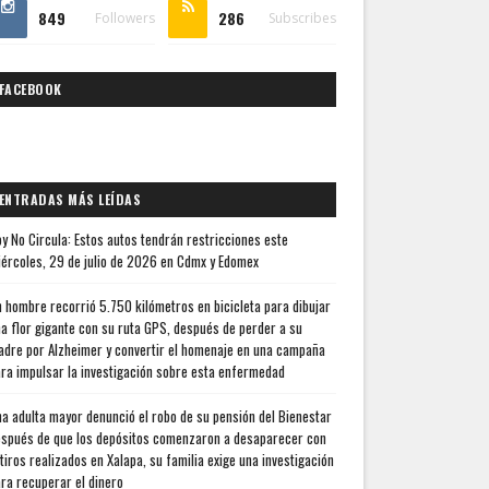
849
286
Followers
Subscribes
FACEBOOK
ENTRADAS MÁS LEÍDAS
y No Circula: Estos autos tendrán restricciones este
ércoles, 29 de julio de 2026 en Cdmx y Edomex
 hombre recorrió 5.750 kilómetros en bicicleta para dibujar
a flor gigante con su ruta GPS, después de perder a su
dre por Alzheimer y convertir el homenaje en una campaña
ra impulsar la investigación sobre esta enfermedad
a adulta mayor denunció el robo de su pensión del Bienestar
spués de que los depósitos comenzaron a desaparecer con
tiros realizados en Xalapa, su familia exige una investigación
ra recuperar el dinero