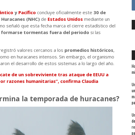
ántico
y
Pacífico
concluye oficialmente este
30 de
e Huracanes (NHC)
de
Estados Unidos
mediante un
mo señaló que esta fecha marca el cierre estadístico del
 formarse tormentas fuera del periodo
si las
egistró valores cercanos a los
promedios históricos
,
mo en huracanes intensos. Sin embargo, el organismo
ron el desarrollo de estos sistemas a lo largo del año.
Ho
mi
cate de un sobreviviente tras ataque de EEUU a
“por razones humanitarias”, confirma Claudia
Un
un
ma
ermina la temporada de huracanes?
pa
Un
de
re
pa