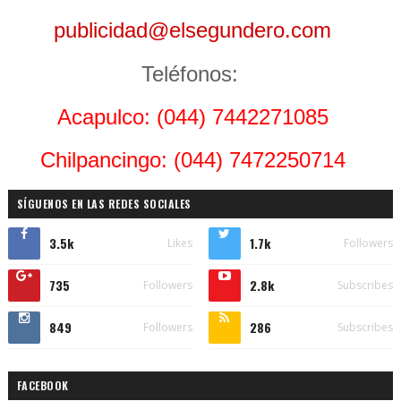
publicidad@elsegundero.com
Teléfonos:
Acapulco: (044) 7442271085
Chilpancingo: (044) 7472250714
SÍGUENOS EN LAS REDES SOCIALES
3.5k
1.7k
Likes
Followers
735
2.8k
Followers
Subscribes
849
286
Followers
Subscribes
FACEBOOK