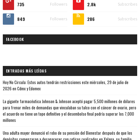
735
2.8k
Followers
Subscribes
849
286
Followers
Subscribes
FACEBOOK
ENTRADAS MÁS LEÍDAS
Hoy No Circula: Estos autos tendrán restricciones este miércoles, 29 de julio de
2026 en Cdmx y Edomex
La gigante farmacéutica Johnson & Johnson aceptó pagar 5,500 millones de dólares
para frenar miles de demandas que vinculaban su talco con el cáncer de ovario, pero
el acuerdo no tiene un tope definitivo y el desembolso final podría superar los 7,000
millones
Una adulta mayor denunció el robo de su pensión del Bienestar después de que los
depósitos comenzaron a desaparecer con retiros realizados en Xalapa, su familia