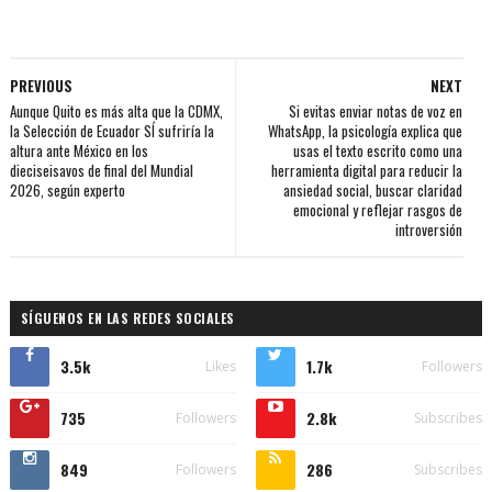
PREVIOUS
NEXT
Aunque Quito es más alta que la CDMX,
Si evitas enviar notas de voz en
la Selección de Ecuador SÍ sufriría la
WhatsApp, la psicología explica que
altura ante México en los
usas el texto escrito como una
dieciseisavos de final del Mundial
herramienta digital para reducir la
2026, según experto
ansiedad social, buscar claridad
emocional y reflejar rasgos de
introversión
SÍGUENOS EN LAS REDES SOCIALES
3.5k
1.7k
Likes
Followers
735
2.8k
Followers
Subscribes
849
286
Followers
Subscribes