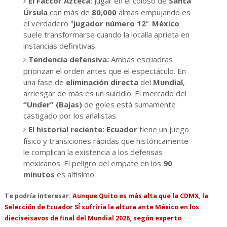
El Factor Azteca:
Jugar en el coloso de
Santa
Úrsula
con más de
80,000
almas empujando es
el verdadero "
jugador número 12
“.
México
suele transformarse cuando la localía aprieta en
instancias definitivas.
Tendencia defensiva:
Ambas escuadras
priorizan el orden antes que el espectáculo. En
una fase de
eliminación directa
del
Mundial
,
arriesgar de más es un suicidio. El mercado del
“Under” (Bajas)
de goles está sumamente
castigado por los analistas.
El historial reciente:
Ecuador
tiene un juego
físico y transiciones rápidas que históricamente
le complican la existencia a los defensas
mexicanos. El peligro del empate en los
90
minutos
es altísimo.
Te podría interesar:
Aunque Quito es más alta que la CDMX, la
Selección de Ecuador SÍ sufriría la altura ante México en los
dieciseisavos de final del Mundial 2026, según experto