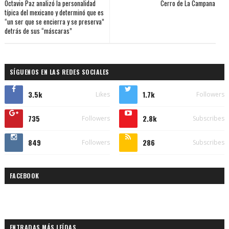
Octavio Paz analizó la personalidad
Cerro de La Campana
típica del mexicano y determinó que es
“un ser que se encierra y se preserva”
detrás de sus “máscaras”
SÍGUENOS EN LAS REDES SOCIALES
3.5k
1.7k
Likes
Followers
735
2.8k
Followers
Subscribes
849
286
Followers
Subscribes
FACEBOOK
ENTRADAS MÁS LEÍDAS