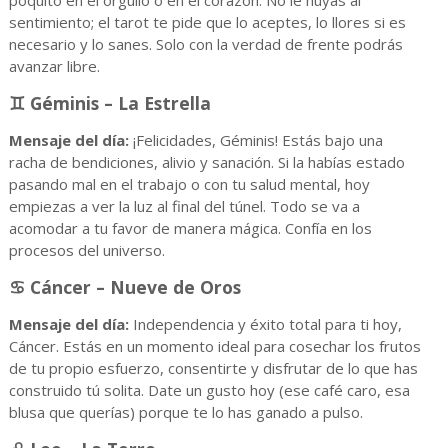
poquito en el orgullo o en el corazón. No le huyas al
sentimiento; el tarot te pide que lo aceptes, lo llores si es
necesario y lo sanes. Solo con la verdad de frente podrás
avanzar libre.
♊ Géminis – La Estrella
Mensaje del día:
¡Felicidades, Géminis! Estás bajo una
racha de bendiciones, alivio y sanación. Si la habías estado
pasando mal en el trabajo o con tu salud mental, hoy
empiezas a ver la luz al final del túnel. Todo se va a
acomodar a tu favor de manera mágica. Confía en los
procesos del universo.
♋ Cáncer – Nueve de Oros
Mensaje del día:
Independencia y éxito total para ti hoy,
Cáncer. Estás en un momento ideal para cosechar los frutos
de tu propio esfuerzo, consentirte y disfrutar de lo que has
construido tú solita. Date un gusto hoy (ese café caro, esa
blusa que querías) porque te lo has ganado a pulso.