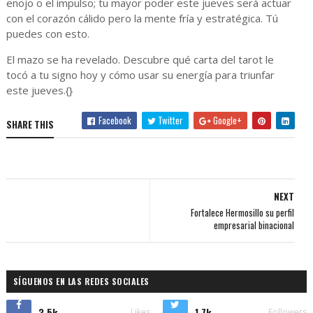
enojo o el impulso; tu mayor poder este jueves será actuar
con el corazón cálido pero la mente fría y estratégica. Tú
puedes con esto.
El mazo se ha revelado. Descubre qué carta del tarot le
tocó a tu signo hoy y cómo usar su energía para triunfar
este jueves.{}
Facebook
Twitter
Google+
SHARE THIS
NEXT
Fortalece Hermosillo su perfil
empresarial binacional
SÍGUENOS EN LAS REDES SOCIALES
3.5k
1.7k
Likes
Followers