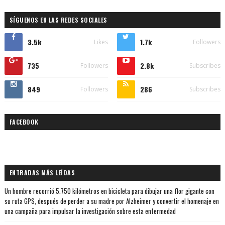
SÍGUENOS EN LAS REDES SOCIALES
3.5k
1.7k
Likes
Followers
735
2.8k
Followers
Subscribes
849
286
Followers
Subscribes
FACEBOOK
ENTRADAS MÁS LEÍDAS
Un hombre recorrió 5.750 kilómetros en bicicleta para dibujar una flor gigante con
su ruta GPS, después de perder a su madre por Alzheimer y convertir el homenaje en
una campaña para impulsar la investigación sobre esta enfermedad