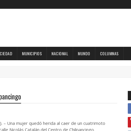
OCIEDAD
MUNICIPIOS
NACIONAL
MUNDO
COLUMNAS
lpancingo
G). – Una mujer quedó herida al caer de un cuatrimoto
calle Nicolás Catalán del Centro de Chilpancingo.