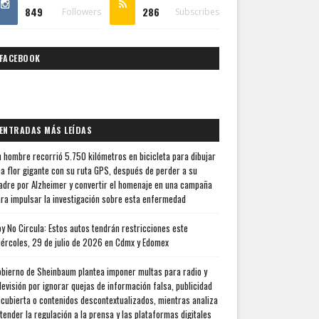
849
286
Followers
Subscribes
FACEBOOK
ENTRADAS MÁS LEÍDAS
 hombre recorrió 5.750 kilómetros en bicicleta para dibujar
a flor gigante con su ruta GPS, después de perder a su
dre por Alzheimer y convertir el homenaje en una campaña
ra impulsar la investigación sobre esta enfermedad
y No Circula: Estos autos tendrán restricciones este
ércoles, 29 de julio de 2026 en Cdmx y Edomex
bierno de Sheinbaum plantea imponer multas para radio y
levisión por ignorar quejas de información falsa, publicidad
cubierta o contenidos descontextualizados, mientras analiza
tender la regulación a la prensa y las plataformas digitales