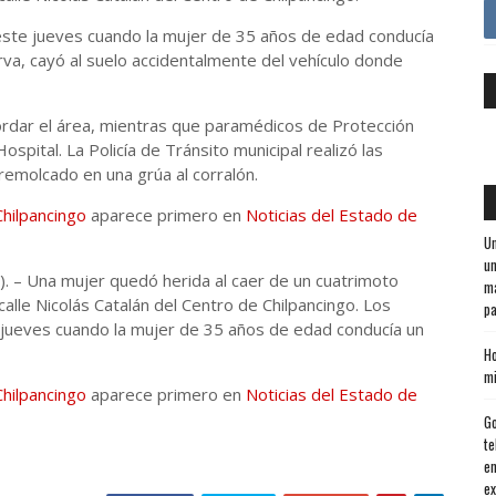
este jueves cuando la mujer de 35 años de edad conducía
urva, cayó al suelo accidentalmente del vehículo donde
acordar el área, mientras que paramédicos de Protección
Hospital. La Policía de Tránsito municipal realizó las
 remolcado en una grúa al corralón.
Chilpancingo
aparece primero en
Noticias del Estado de
Un
un
G). – Una mujer quedó herida al caer de un cuatrimoto
ma
calle Nicolás Catalán del Centro de Chilpancingo. Los
pa
 jueves cuando la mujer de 35 años de edad conducía un
Ho
mi
Chilpancingo
aparece primero en
Noticias del Estado de
Go
te
en
ex