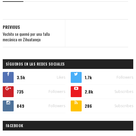
PREVIOUS
Vochito se quemó por una falla
mecánica en Zihuatanejo
SÍGUENOS EN LAS REDES SOCIALES
3.5k
1.7k
Likes
Followers
735
2.8k
Followers
Subscribes
849
286
Followers
Subscribes
FACEBOOK