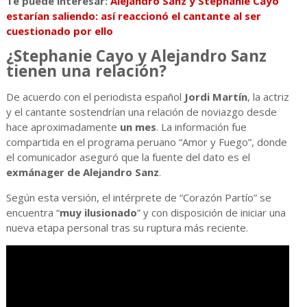
Te puede interesar:
Alejandro Sanz y Stephanie Cayo
estarían saliendo: así reaccionó el cantante al ser
cuestionado por ello
¿Stephanie Cayo y Alejandro Sanz
tienen una relación?
De acuerdo con el periodista español
Jordi Martín
, la actriz
y el cantante sostendrían una relación de noviazgo desde
hace aproximadamente
un mes
. La información fue
compartida en el programa peruano “Amor y Fuego”, donde
el comunicador aseguró que la fuente del dato es el
exmánager de Alejandro Sanz
.
Según esta versión, el intérprete de “Corazón Partío” se
encuentra “
muy ilusionado
” y con disposición de iniciar una
nueva etapa personal tras su ruptura más reciente.