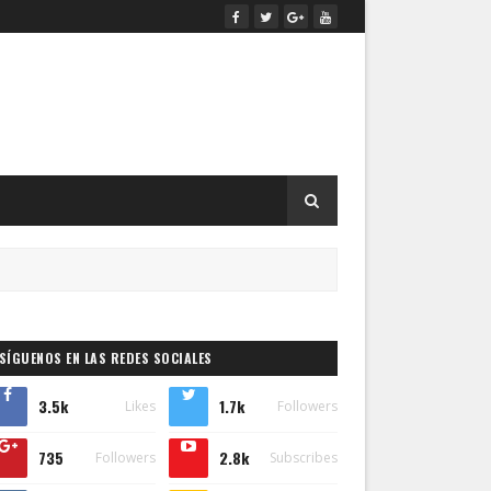
SÍGUENOS EN LAS REDES SOCIALES
3.5k
1.7k
Likes
Followers
735
2.8k
Followers
Subscribes