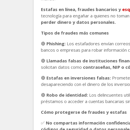
Estafas en línea, fraudes bancarios y
es
tecnología para engañar a quienes no toman
perder dinero y datos personales.
Tipos de fraudes más comunes
🔴
Phishing:
Los estafadores envían correos
bancos o empresas para robar información co
🔴
Llamadas falsas de instituciones finan
solicitan datos como
contraseñas, NIP o c
🔴
Estafas en inversiones falsas:
Promet
desapareciendo con el dinero de los inversio
🔴
Robo de identidad:
Los delincuentes util
préstamos o acceder a cuentas bancarias sin
Cómo protegerse de fraudes y estafas
✅
No compartas información confidencia
códigos de seguridad o datos personales