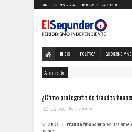
INICIO
¿QUIENES SOMOS?
CONTÁCTANOS
AVISO LEGAL
INICIO
POLÍTICA
GOBIERNO Y S
Al momento:
¿Cómo protegerte de fraudes financi
year ago
NACIONAL
MÉXICO.- El
fraude financiero
es una amena
mundo.