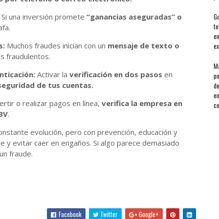
Si una inversión promete
“ganancias aseguradas” o
Go
te
fa.
en
s:
Muchos fraudes inician con un
mensaje de texto o
ex
os fraudulentos.
Má
nticación:
Activar la
verificación en dos pasos
en
po
seguridad de tus cuentas.
de
en
rtir o realizar pagos en línea,
verifica la empresa en
co
BV
.
onstante evolución, pero con prevención, educación y
e y evitar caer en engaños. Si algo parece demasiado
un fraude.
Facebook
Twitter
Google+