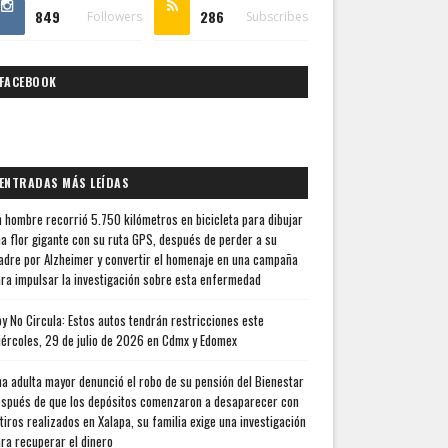
849
286
Followers
Subscribes
FACEBOOK
ENTRADAS MÁS LEÍDAS
 hombre recorrió 5.750 kilómetros en bicicleta para dibujar
a flor gigante con su ruta GPS, después de perder a su
dre por Alzheimer y convertir el homenaje en una campaña
ra impulsar la investigación sobre esta enfermedad
y No Circula: Estos autos tendrán restricciones este
ércoles, 29 de julio de 2026 en Cdmx y Edomex
a adulta mayor denunció el robo de su pensión del Bienestar
spués de que los depósitos comenzaron a desaparecer con
tiros realizados en Xalapa, su familia exige una investigación
ra recuperar el dinero