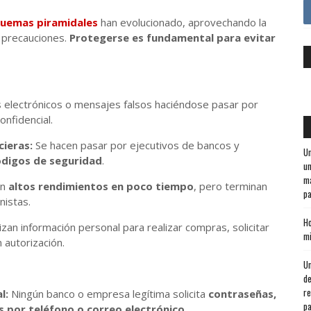
quemas
piramidales
han evolucionado, aprovechando la
 precauciones.
Protegerse es fundamental para evitar
 electrónicos o mensajes falsos haciéndose pasar por
nfidencial.
cieras:
Se hacen pasar por ejecutivos de bancos y
Un
ódigos de seguridad
.
un
ma
en
altos rendimientos en poco tiempo
, pero terminan
pa
nistas.
Ho
izan información personal para realizar compras, solicitar
mi
 autorización.
Un
de
re
l:
Ningún banco o empresa legítima solicita
contraseñas,
pa
 por teléfono o correo electrónico.