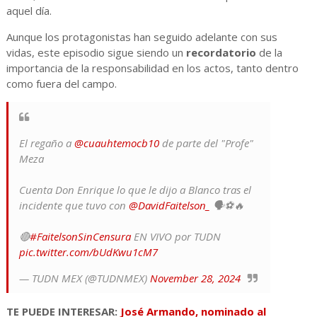
aquel día.
Aunque los protagonistas han seguido adelante con sus
vidas, este episodio sigue siendo un
recordatorio
de la
importancia de la responsabilidad en los actos, tanto dentro
como fuera del campo.
El regaño a
@cuauhtemocb10
de parte del "Profe"
Meza
Cuenta Don Enrique lo que le dijo a Blanco tras el
incidente que tuvo con
@DavidFaitelson_
🗣️⚽🔥
🔴
#FaitelsonSinCensura
EN VIVO por TUDN
pic.twitter.com/bUdKwu1cM7
— TUDN MEX (@TUDNMEX)
November 28, 2024
TE PUEDE INTERESAR:
José Armando, nominado al