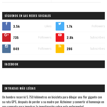
SÍGUENOS EN LAS REDES SOCIALES
3.5k
1.7k
Likes
Followers
735
2.8k
Followers
Subscribes
849
286
Followers
Subscribes
FACEBOOK
ENTRADAS MÁS LEÍDAS
Un hombre recorrió 5.750 kilómetros en bicicleta para dibujar una flor gigante con
su ruta GPS, después de perder a su madre por Alzheimer y convertir el homenaje en
una campaña para impulsar la investigación sobre esta enfermedad