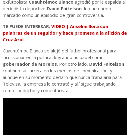
exfutbolista
Cuauhtémoc Blanco
agredió por la espalda al
periodista deportivo
David Faitelson
, lo que quedó
marcado como un episodio de gran controversia.
TE PUEDE INTERESAR:
VIDEO | Anselmi llora con
palabras de un seguidor y hace promesa a la afición de
Cruz Azul
Cuauhtémoc Blanco se alejó del futbol profesional para
incursionar en la política, logrando un papel como
gobernador de Morelos
. Por otro lado,
David Faitelson
continuó su carrera en los medios de comunicación, y
aunque en su momento declaró que nunca trabajaría para
Televisa, la empresa lo contrató y allí sigue trabajando
como conductor y comentarista.