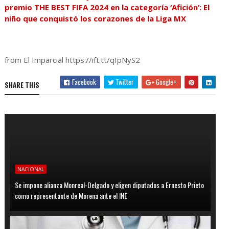
premio THE BEST FIFA 2024 en la categoría ‘Afición’: El
niño que conquistó los corazones de la Liga MX
from El Imparcial https://ift.tt/qIpNyS2
Facebook
Twitter
Google+
SHARE THIS
NACIONAL
Se impone alianza Monreal-Delgado y eligen diputados a Ernesto Prieto
como representante de Morena ante el INE