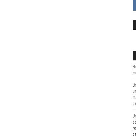
Ho
mi
Un
un
ma
pa
Un
de
re
pa