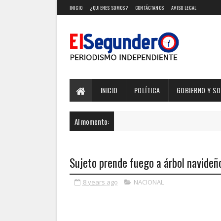
INICIO
¿QUIENES SOMOS?
CONTÁCTANOS
AVISO LEGAL
INICIO
POLÍTICA
GOBIERNO Y S
Al momento:
Sujeto prende fuego a árbol navideñ
8 years ago
NACIONAL