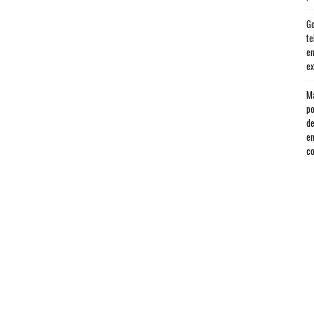
Go
te
en
ex
Má
po
de
en
co