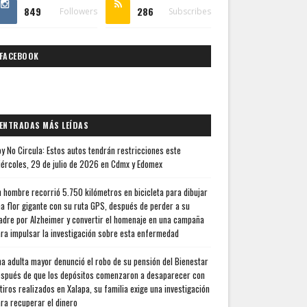
849
286
Followers
Subscribes
FACEBOOK
ENTRADAS MÁS LEÍDAS
y No Circula: Estos autos tendrán restricciones este
ércoles, 29 de julio de 2026 en Cdmx y Edomex
 hombre recorrió 5.750 kilómetros en bicicleta para dibujar
a flor gigante con su ruta GPS, después de perder a su
dre por Alzheimer y convertir el homenaje en una campaña
ra impulsar la investigación sobre esta enfermedad
a adulta mayor denunció el robo de su pensión del Bienestar
spués de que los depósitos comenzaron a desaparecer con
tiros realizados en Xalapa, su familia exige una investigación
ra recuperar el dinero