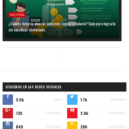
NACIONAL
¿Cuánto debería ahorrar cada mes según tu salario? Guía para lograrlo
sin sacrificar demasiado
SÍGUENOS EN LAS REDES SOCIALES
3.5k
1.7k
Likes
Followers
735
2.8k
Followers
Subscribes
849
286
Followers
Subscribes